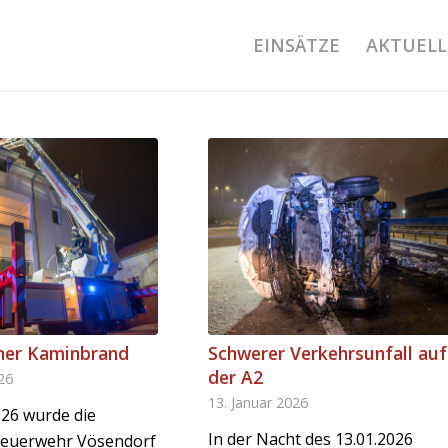
EINSÄTZE
AKTUELL
her Kaminbrand
Schwerer Verkehrsunfall auf
der A2
026
13. Januar 2026
026 wurde die
In der Nacht des 13.01.2026
 Feuerwehr Vösendorf