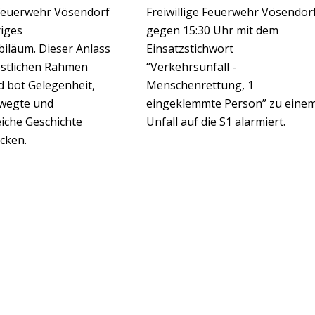
 Feuerwehr Vösendorf
Freiwillige Feuerwehr Vösendor
riges
gegen 15:30 Uhr mit dem
iläum. Dieser Anlass
Einsatzstichwort
estlichen Rahmen
“Verkehrsunfall -
d bot Gelegenheit,
Menschenrettung, 1
ewegte und
eingeklemmte Person” zu eine
eiche Geschichte
Unfall auf die S1 alarmiert.
cken.