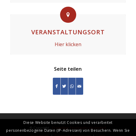
VERANSTALTUNGSORT
Hier klicken
Seite teilen
Diese Website benutzt Cookies und verarbeitet
© Copyright -
Freiwillige Feuerwehr Vösendorf
personenbezogene Daten (IP-Adressen) von Besuchern. Wenn Sie
Impressum
|
Datenschutzerklärung
|
Login