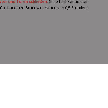
ster und Türen schließen.
(Eine fünf Zentimeter
türe hat einen Brandwiderstand von 0,5 Stunden.)