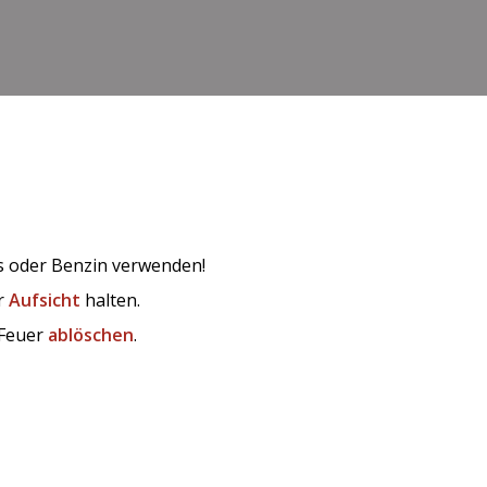
s oder Benzin verwenden!
er
Aufsicht
halten.
 Feuer
ablöschen
.