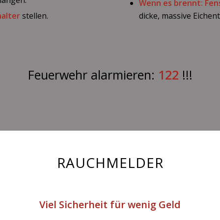
Wenn es brennt: Fen
alter
stellen.
dicke, massive Eichen
Feuerwehr alarmieren:
122
!!!
RAUCHMELDER
Viel Sicherheit für wenig Geld