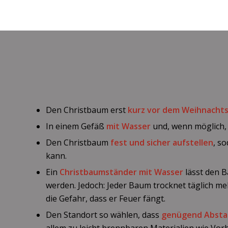
Den Christbaum erst
kurz vor dem Weihnachts
In einem Gefäß
mit Wasser
und, wenn möglich
Den Christbaum
fest und sicher aufstellen
, s
kann.
Ein
Christbaumständer mit Wasser
lässt den 
werden. Jedoch: Jeder Baum trocknet täglich me
die Gefahr, dass er Feuer fängt.
Den Standort so wählen, dass
genügend Abst
allem zu leicht brennbaren Materialien wie Vor