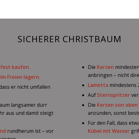
SICHERER CHRISTBAUM
fest kaufen.
Die
Kerzen
mindesten
anbringen – nicht dir
,
im Freien lagern.
Lametta
mindestens 2
odass er nicht umfallen
Auf
Sternspritzer
ver
Baum langsamer dürr
Die
Kerzen von oben
hr aus und damit steigt
anzünden, sonst beste
Für den Fall, dass etw
and
rundherum ist – vor
Kübel mit Wasser
gri
hängen.