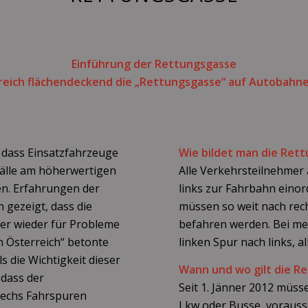
Einführung der Rettungsgasse
rreich flächendeckend die „Rettungsgasse“ auf Autobahn
 dass Einsatzfahrzeuge
Wie bildet man die Ret
älle am höherwertigen
Alle Verkehrsteilnehmer 
n. Erfahrungen der
links zur Fahrbahn eino
gezeigt, dass die
müssen so weit nach rech
er wieder für Probleme
befahren werden. Bei me
n Österreich“ betonte
linken Spur nach links, a
 die Wichtigkeit dieser
Wann und wo gilt die R
dass der
Seit 1. Jänner 2012 müss
sechs Fahrspuren
Lkw oder Busse, vorauss