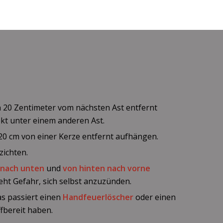
 20 Zentimeter vom nächsten Ast entfernt
ekt unter einem anderen Ast.
0 cm von einer Kerze entfernt aufhängen.
zichten.
 nach unten
und
von hinten nach vorne
ht Gefahr, sich selbst anzuzünden.
as passiert einen
Handfeuerlöscher
oder einen
ffbereit haben.