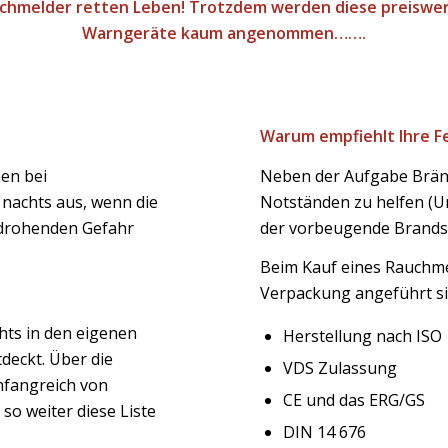
chmelder retten Leben! Trotzdem werden diese preiswe
Warngeräte kaum angenommen…….
Warum empfiehlt Ihre 
hen bei
Neben der Aufgabe Brän
nachts aus, wenn die
Notständen zu helfen (Unf
 drohenden Gefahr
der vorbeugende Brandsc
Beim Kauf eines Rauchmel
Verpackung angeführt si
hts in den eigenen
Herstellung nach ISO
deckt. Über die
VDS Zulassung
mfangreich von
CE und das ERG/GS
so weiter diese Liste
DIN 14 676