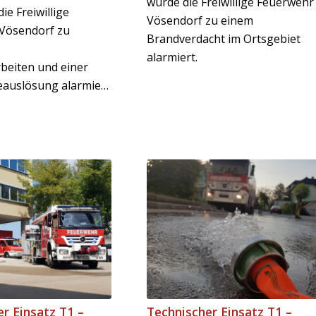
wurde die Freiwillige Feuerwehr
ie Freiwillige
Vösendorf zu einem
Vösendorf zu
Brandverdacht im Ortsgebiet
alarmiert.
eiten und einer
Brandmeldeauslösung alarmiert.
r Einsatz T1 –
Technischer Einsatz T1 –