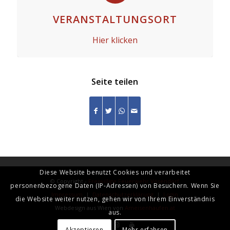
VERANSTALTUNGSORT
Hier klicken
Seite teilen
Diese Website benutzt Cookies und verarbeitet
© Copyright -
Freiwillige Feuerwehr Vösendorf
personenbezogene Daten (IP-Adressen) von Besuchern. Wenn Sie
Impressum
|
Datenschutzerklärung
|
Login
die Website weiter nutzen, gehen wir von Ihrem Einverständnis
Webdesign aus Wien von
Ameisenhaufen.at
aus.
Akzeptieren
Mehr erfahren