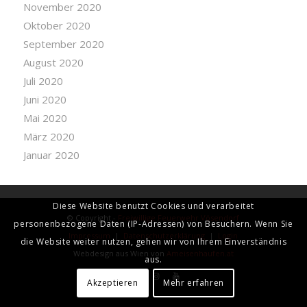
November 2020
Oktober 2020
September 2020
August 2020
Juli 2020
Juni 2020
Mai 2020
März 2020
Januar 2020
Diese Website benutzt Cookies und verarbeitet
© Copyright -
Freiwillige Feuerwehr Vösendorf
personenbezogene Daten (IP-Adressen) von Besuchern. Wenn Sie
Impressum
|
Datenschutzerklärung
|
Login
die Website weiter nutzen, gehen wir von Ihrem Einverständnis
Webdesign aus Wien von
Ameisenhaufen.at
aus.
Akzeptieren
Mehr erfahren