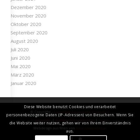
Dezember 2020
November 2020
Oktober 2020
September 2020
August 2020
Juli 2020
Juni 2020
Mai 2020
März 2020
Januar 2020
Diese Website benutzt Cookies und verarbeitet
© Copyright -
Freiwillige Feuerwehr Vösendorf
personenbezogene Daten (IP-Adressen) von Besuchern. Wenn Sie
Impressum
|
Datenschutzerklärung
|
Login
die Website weiter nutzen, gehen wir von Ihrem Einverständnis
Webdesign aus Wien von
Ameisenhaufen.at
aus.