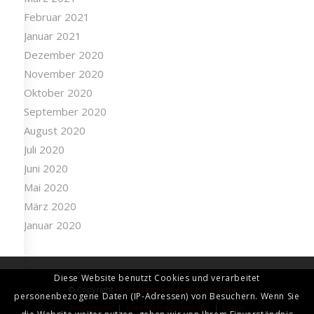
März 2021
Februar 2021
Januar 2021
Dezember 2020
November 2020
Oktober 2020
September 2020
August 2020
Juli 2020
Juni 2020
Mai 2020
März 2020
Januar 2020
Diese Website benutzt Cookies und verarbeitet
personenbezogene Daten (IP-Adressen) von Besuchern. Wenn Sie
© Copyright -
Freiwillige Feuerwehr Vösendorf