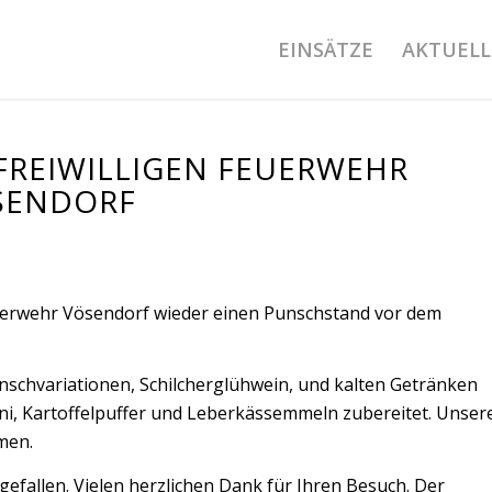
EINSÄTZE
AKTUELL
FREIWILLIGEN FEUERWEHR
SENDORF
uerwehr Vösendorf wieder einen Punschstand vor dem
nschvariationen, Schilcherglühwein, und kalten Getränken
ni, Kartoffelpuffer und Leberkässemmeln zubereitet. Unser
men.
efallen. Vielen herzlichen Dank für Ihren Besuch. Der