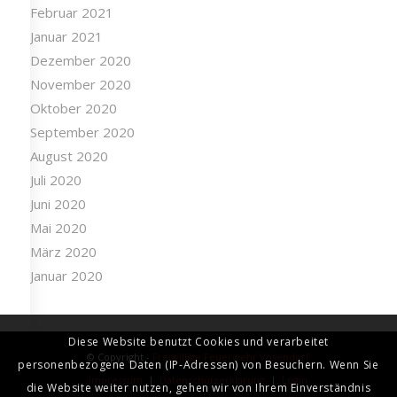
Februar 2021
Januar 2021
Dezember 2020
November 2020
Oktober 2020
September 2020
August 2020
Juli 2020
Juni 2020
Mai 2020
März 2020
Januar 2020
Diese Website benutzt Cookies und verarbeitet
© Copyright -
Freiwillige Feuerwehr Vösendorf
personenbezogene Daten (IP-Adressen) von Besuchern. Wenn Sie
Impressum
|
Datenschutzerklärung
|
Login
die Website weiter nutzen, gehen wir von Ihrem Einverständnis