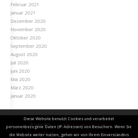
Februar 2021
Januar 2021
Dezember 2020
November 2020
Oktober 2020
September 2020
August 2020
Juli 2020
Juni 2020
Mai 2020
März 2020
Januar 2020
Diese Website benutzt Cookies und verarbeitet
© Copyright -
Freiwillige Feuerwehr Vösendorf
personenbezogene Daten (IP-Adressen) von Besuchern. Wenn Sie
Impressum
|
Datenschutzerklärung
|
Login
die Website weiter nutzen, gehen wir von Ihrem Einverständnis