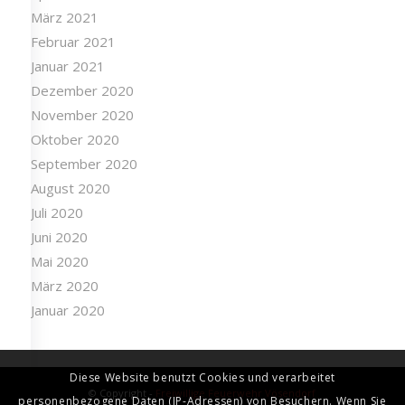
März 2021
Februar 2021
Januar 2021
Dezember 2020
November 2020
Oktober 2020
September 2020
August 2020
Juli 2020
Juni 2020
Mai 2020
März 2020
Januar 2020
Diese Website benutzt Cookies und verarbeitet
© Copyright -
Freiwillige Feuerwehr Vösendorf
personenbezogene Daten (IP-Adressen) von Besuchern. Wenn Sie