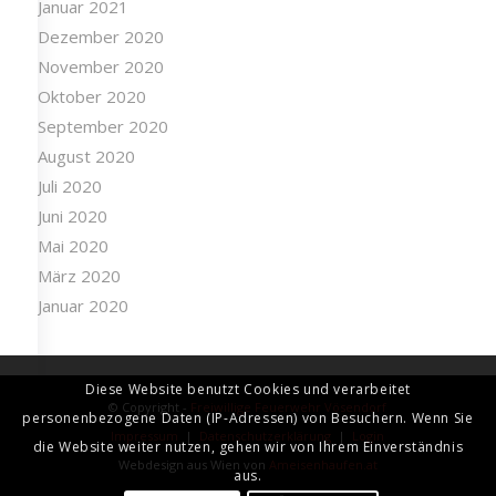
Januar 2021
Dezember 2020
November 2020
Oktober 2020
September 2020
August 2020
Juli 2020
Juni 2020
Mai 2020
März 2020
Januar 2020
Diese Website benutzt Cookies und verarbeitet
© Copyright -
Freiwillige Feuerwehr Vösendorf
personenbezogene Daten (IP-Adressen) von Besuchern. Wenn Sie
Impressum
|
Datenschutzerklärung
|
Login
die Website weiter nutzen, gehen wir von Ihrem Einverständnis
Webdesign aus Wien von
Ameisenhaufen.at
aus.